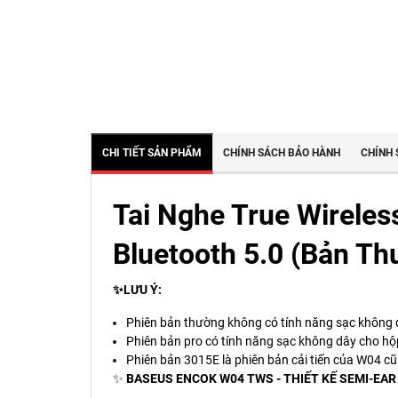
CHI TIẾT SẢN PHẨM
CHÍNH SÁCH BẢO HÀNH
CHÍNH 
Tai Nghe True Wireles
Bluetooth 5.0 (Bản Th
✨LƯU Ý:
Phiên bản thường không có tính năng sạc không
Phiên bản pro có tính năng sạc không dây cho h
Phiên bản 3015E là phiên bản cải tiến của W04 cũ
✨
BASEUS ENCOK W04 TWS - THIẾT KẾ SEMI-EAR