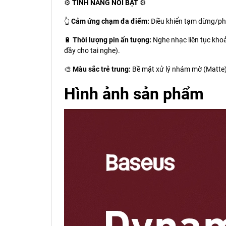
⚙️
TÍNH NĂNG NỔI BẬT
⚙️
👆
Cảm ứng chạm đa điểm:
Điều khiển tạm dừng/phát
🔋
Thời lượng pin ấn tượng:
Nghe nhạc liên tục khoả
đầy cho tai nghe).
🎨
Màu sắc trẻ trung:
Bề mặt xử lý nhám mờ (Matte) 
Hình ảnh sản phẩm