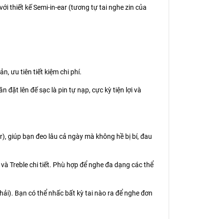
 thiết kế Semi-in-ear (tương tự tai nghe zin của
, ưu tiên tiết kiệm chi phí.
ần đặt lên đế sạc là pin tự nạp, cực kỳ tiện lợi và
r), giúp bạn đeo lâu cả ngày mà không hề bị bí, đau
 Treble chi tiết. Phù hợp để nghe đa dạng các thể
hải). Bạn có thể nhấc bất kỳ tai nào ra để nghe đơn