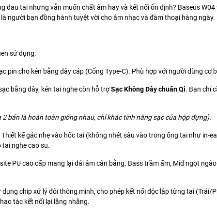
ng đau tai nhưng vẫn muốn chất âm hay và kết nối ổn định? Baseus W04 với
ẽ là người bạn đồng hành tuyệt vời cho âm nhạc và đàm thoại hàng ngày.
uen sử dụng:
ạc pin cho kén bằng dây cáp (Cổng Type-C). Phù hợp với người dùng cơ bản
ạc bằng dây, kén tai nghe còn hỗ trợ
Sạc Không Dây chuẩn Qi
. Bạn chỉ c
a 2 bản là hoàn toàn giống nhau, chỉ khác tính năng sạc của hộp đựng).
Thiết kế gác nhẹ vào hốc tai (không nhét sâu vào trong ống tai như in-ea
 tai nghe cao su.
te PU cao cấp mang lại dải âm cân bằng. Bass trầm ấm, Mid ngọt ngào và
 dụng chip xử lý đôi thông minh, cho phép kết nối độc lập từng tai (Trái/P
ao tác kết nối lại lằng nhằng.