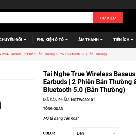
TÌM KIẾM
CHUYỂN ĐỔI
PHỤ KIỆN Ô TÔ
ÂM THANH
TIỆN ÍCH
 W04 Earbuds | 2 Phiên Bản Thường & Pro, Bluetooth 5.0 (Bản Thường)
Tai Nghe True Wireless Baseu
Earbuds | 2 Phiên Bản Thường &
Bluetooth 5.0 (Bản Thường)
MÃ SẢN PHẨM:
NGTW030101
TỔNG QUAN
Mô tả đang cập nhật
COLOR