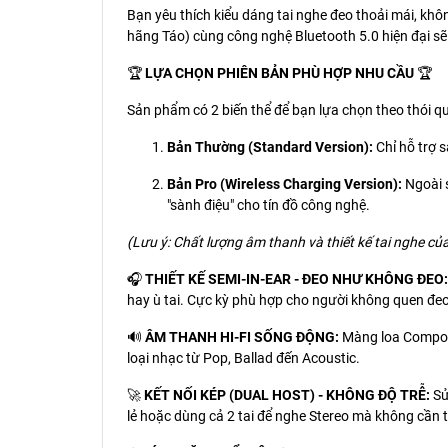
Bạn yêu thích kiểu dáng tai nghe đeo thoải mái, khô
hãng Táo) cùng công nghệ Bluetooth 5.0 hiện đại s
🏆
LỰA CHỌN PHIÊN BẢN PHÙ HỢP NHU CẦU
🏆
Sản phẩm có 2 biến thể để bạn lựa chọn theo thói q
Bản Thường (Standard Version):
Chỉ hỗ trợ s
Bản Pro (Wireless Charging Version):
Ngoài s
"sành điệu" cho tín đồ công nghệ.
(Lưu ý: Chất lượng âm thanh và thiết kế tai nghe củ
🎧
THIẾT KẾ SEMI-IN-EAR - ĐEO NHƯ KHÔNG ĐEO:
hay ù tai. Cực kỳ phù hợp cho người không quen đeo
🔊
ÂM THANH HI-FI SỐNG ĐỘNG:
Màng loa Composi
loại nhạc từ Pop, Ballad đến Acoustic.
🚀
KẾT NỐI KÉP (DUAL HOST) - KHÔNG ĐỘ TRỄ:
Sử
lẻ hoặc dùng cả 2 tai để nghe Stereo mà không cần th