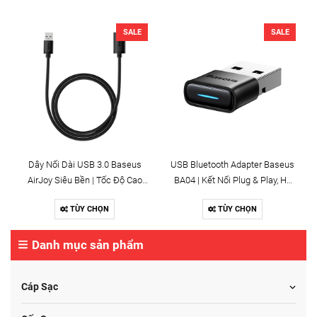
SALE
SALE
Dây Nối Dài USB 3.0 Baseus
USB Bluetooth Adapter Baseus
AirJoy Siêu Bền | Tốc Độ Cao
BA04 | Kết Nối Plug & Play, Hỗ
5Gbps, Truyền Dữ Liệu Nhanh
Trợ Kết Nối 7 Thiết Bị Cùng Lúc
TÙY CHỌN
TÙY CHỌN
Danh mục sản phẩm
Cáp Sạc