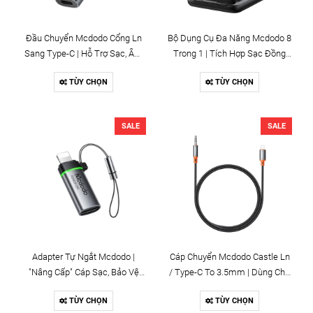
Đầu Chuyển Mcdodo Cổng Ln
Bộ Dụng Cụ Đa Năng Mcdodo 8
Sang Type-C | Hỗ Trợ Sạc, Âm
Trong 1 | Tích Hợp Sạc Đồng
Thanh & Dữ Liệu
Hồ AppleWatch & Nhiều Đầu
TÙY CHỌN
TÙY CHỌN
Chuyển
SALE
SALE
Adapter Tự Ngắt Mcdodo |
Cáp Chuyển Mcdodo Castle Ln
"Nâng Cấp" Cáp Sạc, Bảo Vệ
/ Type-C To 3.5mm | Dùng Cho
Pin, Có Đèn LED
Ô Tô, Loa, Dây Dù Chống Nhiễu
TÙY CHỌN
TÙY CHỌN
HiFi