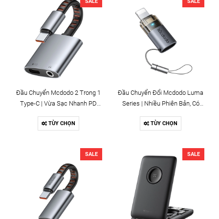
SALE
SALE
Đầu Chuyển Mcdodo 2 Trong 1
Đầu Chuyển Đổi Mcdodo Luma
Type-C | Vừa Sạc Nhanh PD
Series | Nhiều Phiên Bản, Có
60W Vừa Nghe Nhạc
Đèn LED, Chính Hãng
TÙY CHỌN
TÙY CHỌN
SALE
SALE