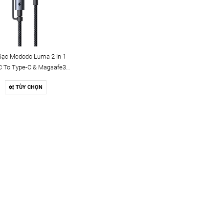
Sạc Mcdodo Luma 2 In 1
C To Type-C & Magsafe3 |
W/140W, Chiều Dài 2m
TÙY CHỌN