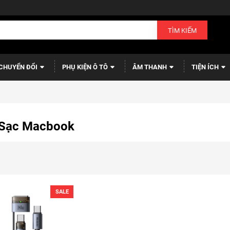
TÌM KIẾM
CHUYỂN ĐỔI
PHỤ KIỆN Ô TÔ
ÂM THANH
TIỆN ÍCH
Sạc Macbook
SALE