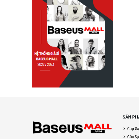
SẢN PH
Cáp S
Cốc Sạ