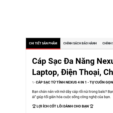
CHI TIẾT SẢN PHẨM
CHÍNH SÁCH BẢO HÀNH
CHÍNH 
Cáp Sạc Đa Năng Nexu
Laptop, Điện Thoại, C
✨
CÁP SẠC TỪ TÍNH NEXUS 4 IN 1 - TỰ CUỐN G
Bạn chán nản với mớ dây cáp rối nùi trong balo? Bạn
ái" giúp tối giản hóa cuộc sống công nghệ của bạn.
🏆
LỢI ÍCH CỐT LÕI DÀNH CHO BẠN
🏆