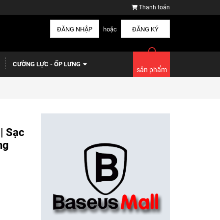
Thanh toán
ĐĂNG NHẬP
hoặc
ĐĂNG KÝ
CƯỜNG LỰC - ỐP LƯNG
sản phẩm
| Sạc
ng