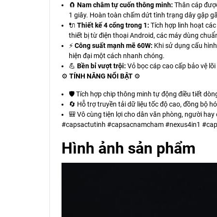
🧲
Nam châm tự cuốn thông minh:
Thân cáp được 
1 giây. Hoàn toàn chấm dứt tình trạng dây gập gã
🔌
Thiết kế 4 cổng trong 1:
Tích hợp linh hoạt các
thiết bị từ điện thoại Android, các máy dùng chuẩ
⚡
Công suất mạnh mẽ 60W:
Khi sử dụng cấu hình
hiện đại một cách nhanh chóng.
💪
Bền bỉ vượt trội:
Vỏ bọc cáp cao cấp bảo vệ lõi 
⚙️
TÍNH NĂNG NỔI BẬT
⚙️
🛡️ Tích hợp chip thông minh tự động điều tiết dòng
🔄 Hỗ trợ truyền tải dữ liệu tốc độ cao, đồng bộ h
🎒 Vô cùng tiện lợi cho dân văn phòng, người hay 
#capsactutinh #capsacnamcham #nexus4in1 #caps
Hình ảnh sản phẩm