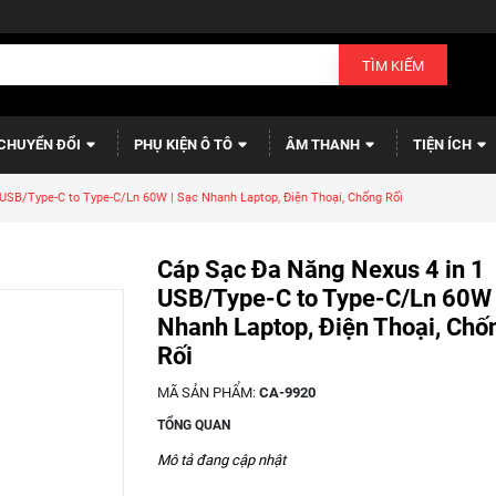
TÌM KIẾM
CHUYỂN ĐỔI
PHỤ KIỆN Ô TÔ
ÂM THANH
TIỆN ÍCH
USB/Type-C to Type-C/Ln 60W | Sạc Nhanh Laptop, Điện Thoại, Chống Rối
Cáp Sạc Đa Năng Nexus 4 in 1
USB/Type-C to Type-C/Ln 60W 
Nhanh Laptop, Điện Thoại, Chố
Rối
MÃ SẢN PHẨM:
CA-9920
TỔNG QUAN
Mô tả đang cập nhật