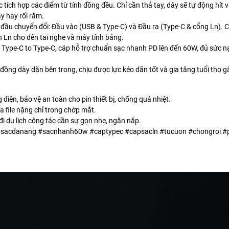
tích hợp các điểm từ tính đồng đều. Chỉ cần thả tay, dây sẽ tự động hít 
y hay rối rắm.
 đầu chuyển đổi: Đầu vào (USB & Type-C) và Đầu ra (Type-C & cổng Ln). Ch
n Ln cho đến tai nghe và máy tính bảng.
 Type-C to Type-C, cáp hỗ trợ chuẩn sạc nhanh PD lên đến 60W, đủ sức 
đồng dày dặn bên trong, chịu được lực kéo dãn tốt và gia tăng tuổi thọ g
 điện, bảo vệ an toàn cho pin thiết bị, chống quá nhiệt.
óa file nặng chỉ trong chớp mắt.
đi du lịch công tác cần sự gọn nhẹ, ngăn nắp.
acdanang #sacnhanh60w #captypec #capsacln #tucuon #chongroi #ph