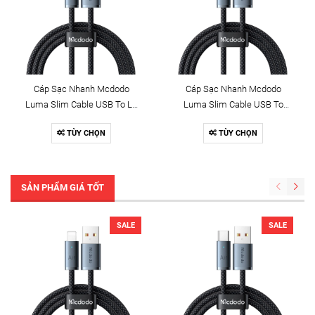
Cáp Sạc Nhanh Mcdodo
Cáp Sạc Nhanh Mcdodo
Luma Slim Cable USB To Ln
Luma Slim Cable USB To
3A | Dây Dù Siêu Bền, Có Đèn
Type-C 6A | Dây Dù Siêu Bền,
TÙY CHỌN
TÙY CHỌN
LED
Có Đèn LED
SẢN PHẨM GIÁ TỐT
SALE
SALE