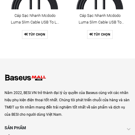
Cáp Sạc Nhanh Mcdodo
Cáp Sạc Nhanh Mcdodo
Luma Slim Cable USB To Ln
Luma Slim Cable USB To
3A | Dây Dù Siêu Bền, Có Đèn
Type-C 6A | Dây Dù Siêu Bền,
TÙY CHỌN
TÙY CHỌN
LED
Có Đèn LED
Năm 2022, BESI.VN trở thành đại lý ủy quyền của Baseus cùng với các nhãn
hiệu phụ kiện điện thoại tốt nhất. Chúng tôi phát triển chuỗi cửa hàng và sàn
TMĐT uy tín nhằm mang đến trải nghiệm tốt nhất về sản phẩm và dịch vụ
của BESI cho người dùng Việt Nam.
SẢN PHẨM