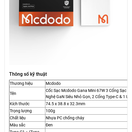
Thông số kỹ thuật
Thương hiệu
Mcdodo
Cốc Sạc Mcdodo Gana Mini 67W 3 Cổng Sạc Nh
Tên
Nghệ GaN Siêu Nhỏ Gọn, 2 Cổng Type-C & 1 US
Kích thước
74.5 x 38.8 x 32.3mm
Trọng lượng
100g
Chất liệu
Nhựa PC chống cháy
Màu sắc
Đen
Type-C1 + (Type-