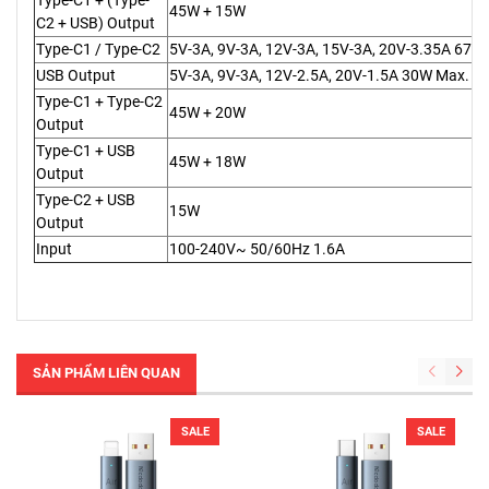
45W + 15W
C2 + USB) Output
Type-C1 / Type-C2
5V-3A, 9V-3A, 12V-3A, 15V-3A, 20V-3.35A 67W
USB Output
5V-3A, 9V-3A, 12V-2.5A, 20V-1.5A 30W Max.
Type-C1 + Type-C2
45W + 20W
Output
Type-C1 + USB
45W + 18W
Output
Type-C2 + USB
15W
Output
Input
100-240V~ 50/60Hz 1.6A
SẢN PHẨM LIÊN QUAN
SALE
SALE