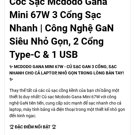
Cốc Sạc Mcdodo Gana
Mini 67W 3 Cổng Sạc
Nhanh | Công Nghệ GaN
Siêu Nhỏ Gọn, 2 Cổng
Type-C & 1 USB
✨ MCDODO GANA MINI 67W - CỦ SẠC GAN 3 CỔNG, SẠC
NHANH CHO CẢ LAPTOP, NHỎ GỌN TRONG LÒNG BÀN TAY!
✨
Thay thế tất cả các củ sạc cồng kềnh của bạn chỉ bằng một
thiết bị duy nhất! Củ sạc Mcdodo Gana Mini 67W với công
nghệ GaN tiên tiến, cung cấp sức mạnh để sạc nhanh cho cả
laptop, máy tính bảng và điện thoại trong một thiết kế nhỏ gọn
đến kinh ngạc.
🏆
ĐẶC ĐIỂM NỔI BẬT
🏆