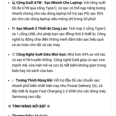
💻
Công Suất 67W - Sạc Nhanh Cho Laptop:
Với công suất
tối đa 67W qua cổng Type-C, củ sạc có thể nạp năng lượng
nhanh chóng cho các dòng laptop hỗ trợ sạc PD, sạc 50%
pin cho các dòng laptop siêu mỏng chỉ trong 30 phút.
🔌
Sạc Nhanh 3 Thiết Bị Cùng Lúc:
Tích hợp 2 cổng Type-C
và 1 cổng USB, cho phép bạn sạc đồng thời 3 thiết bị. Công
nghệ tự động chia điện thông minh đảm bảo sạc hiệu quả
và an toàn cho tất cả các máy.
💡
Công Nghệ GaN Siêu Nhỏ Gọn:
Nhỏ hơn 45% so với các
củ sạc 67W truyền thống. Công nghệ GaN giúp củ sạc vừa
mạnh mẽ, vừa mát mẻ và cực kỳ tiết kiệm không gian trong
balo hay túi xách của bạn.
✅
Tương Thích Rộng Rãi:
Hỗ trợ đầy đủ các chuẩn sạc
nhanh phổ biến nhất hiện nay như Power Delivery, QC, và
đặc biệt là Super Fast Charging 2.0 45W cho các dòng máy
Samsung cao cấp.
⚙️
TÍNH NĂNG NỔI BẬT
⚙️
Thương hiệu:
Mcdodo