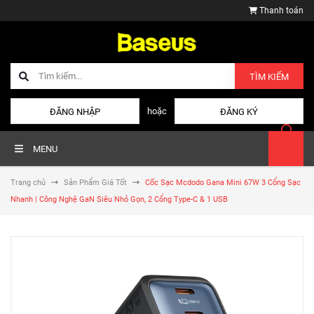
Thanh toán
TÌM KIẾM
hoặc
ĐĂNG NHẬP
ĐĂNG KÝ
MENU
Trang chủ
Sản Phẩm Giá Tốt
Cốc Sạc Mcdodo Gana Mini 67W 3 Cổng Sạc
Nhanh | Công Nghệ GaN Siêu Nhỏ Gọn, 2 Cổng Type-C & 1 USB