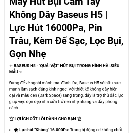
Máy Hút Bụi Cầm Tay
Không Dây Baseus H5 |
Lực Hút 16000Pa, Pin
Trâu, Kèm Đế Sạc, Lọc Bụi,
Gọn Nhẹ
✨
BASEUS H5 - "QUÁI VẬT" HÚT BỤI TRONG HÌNH HÀI SIÊU
MẪU
✨
Đừng để vẻ ngoài mảnh mai đánh lừa, Baseus H5 sở hữu sức
mạnh làm sạch đáng kinh ngạc. Với thiết kế không dây hiện
đại và màu đen (Dark Space) sang trọng, đây là trợ thủ đắc lực
giúp việc dọn dẹp nhà cửa trở nên nhẹ nhàng và đầy phong
cách.
🏆
LỢI ÍCH CỐT LÕI DÀNH CHO BẠN
🏆
🌪️
Lực hút "Khủng" 16.000Pa:
Trang bị động cơ không chổi