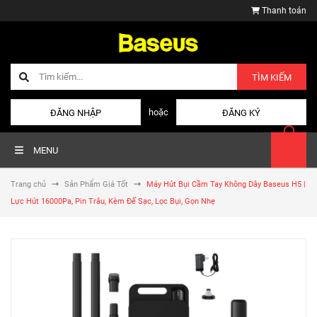
Thanh toán
TÌM KIẾM
hoặc
ĐĂNG NHẬP
ĐĂNG KÝ
MENU
Trang chủ
Sản Phẩm Giá Tốt
Máy Hút Bụi Cầm Tay Không Dây Baseus H5 |
Lực Hút 16000Pa, Pin Trâu, Kèm Đế Sạc, Lọc Bụi, Gọn Nhẹ