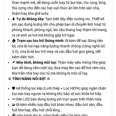
than mạnh mẽ, dễ dàng cuốn bay từ bụi mịn, tóc rụng, lông
thú cưng cho đến các hạt vụn thức ăn lớn trên sàn nhà,
thảm hay khe ghế sofa.
🔋
Tự do không dây:
Tạm biệt dây điện vướng víu. Thiết kế
pin sạc dung lượng lớn cho phép bạn di chuyển linh hoạt từ
phòng khách, phòng ngủ, leo cầu thang hay thậm chí mang
ra vệ sinh xe hơi mà không gặp trở ngại.
🏠
Trạm sạc lưu trữ thông minh:
Đi kèm đế sạc đứng tiện
lợi, vừa là nơi nạp năng lượng nhanh chóng (công nghệ QC
3.0), vừa là kệ lưu trữ máy và các đầu hút gọn gàng, tiết
kiệm diện tích.
🪶
Nhẹ tênh, không mỏi tay:
Thân máy siêu mỏng nhẹ giúp
bạn dễ dàng cầm một tay, đưa máy lên cao để hút rèm cửa,
khe trần nhà hay nóc tủ mà không bị mỏi cổ tay.
⚙️
TÍNH NĂNG NỔI BẬT
⚙️
🛡️ Hệ thống lọc kép (Lưới thép + Lọc HEPA) giúp ngăn chặn
bụi mịn bay ngược ra không khí, bảo vệ sức khỏe hô hấp.
🔦 Đèn LED báo dung lượng pin trực quan trên thân máy.
🧩 Đi kèm nhiều loại đầu hút khác nhau: Đầu hút sàn, đầu
hút khe hẹp, đầu hút chổi lông...
🔇 Vận hành êm ái, giảm thiểu tiếng ồn khó chịu.