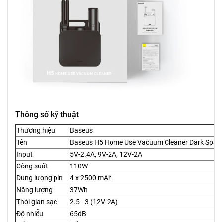
Thông số kỹ thuật
Thương hiệu
Baseus
Tên
Baseus H5 Home Use Vacuum Cleaner Dark Space
Input
5V-2.4A, 9V-2A, 12V-2A
Công suất
110W
Dung lượng pin
4 x 2500 mAh
Năng lượng
37Wh
Thời gian sạc
2.5 - 3 (12V-2A)
Độ nhiễu
65dB