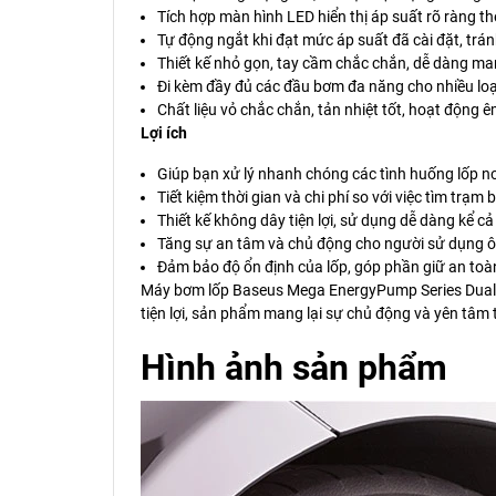
Tích hợp màn hình LED hiển thị áp suất rõ ràng th
Tự động ngắt khi đạt mức áp suất đã cài đặt, tr
Thiết kế nhỏ gọn, tay cầm chắc chắn, dễ dàng ma
Đi kèm đầy đủ các đầu bơm đa năng cho nhiều loại t
Chất liệu vỏ chắc chắn, tản nhiệt tốt, hoạt động êm
Lợi ích
Giúp bạn xử lý nhanh chóng các tình huống lốp n
Tiết kiệm thời gian và chi phí so với việc tìm trạm
Thiết kế không dây tiện lợi, sử dụng dễ dàng kể c
Tăng sự an tâm và chủ động cho người sử dụng ô t
Đảm bảo độ ổn định của lốp, góp phần giữ an toàn k
Máy bơm lốp Baseus Mega EnergyPump Series Dual Cyl
tiện lợi, sản phẩm mang lại sự chủ động và yên tâm 
Hình ảnh sản phẩm