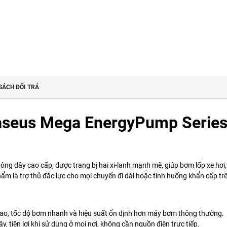
SÁCH ĐỔI TRẢ
aseus Mega EnergyPump Series 
g dây cao cấp, được trang bị hai xi-lanh mạnh mẽ, giúp bơm lốp xe hơi,
phẩm là trợ thủ đắc lực cho mọi chuyến đi dài hoặc tình huống khẩn cấp t
t cao, tốc độ bơm nhanh và hiệu suất ổn định hơn máy bơm thông thường.
, tiện lợi khi sử dụng ở mọi nơi, không cần nguồn điện trực tiếp.