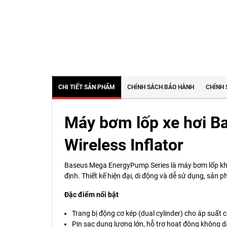
CHI TIẾT SẢN PHẨM
CHÍNH SÁCH BẢO HÀNH
CHÍNH 
Máy bơm lốp xe hơi B
Wireless Inflator
Baseus Mega EnergyPump Series là máy bơm lốp khôn
định. Thiết kế hiện đại, di động và dễ sử dụng, sản 
Đặc điểm nổi bật
Trang bị động cơ kép (dual cylinder) cho áp suấ
Pin sạc dung lượng lớn, hỗ trợ hoạt động không dây