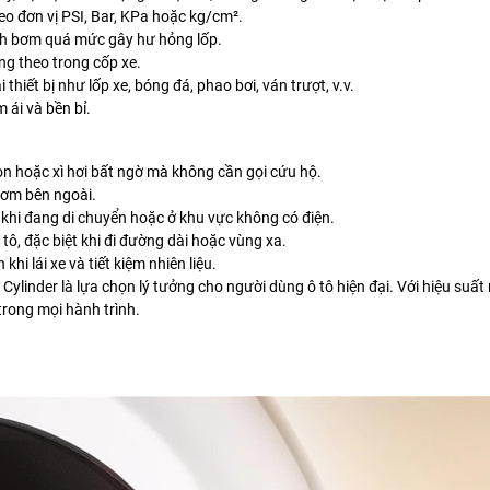
eo đơn vị PSI, Bar, KPa hoặc kg/cm².
ánh bơm quá mức gây hư hỏng lốp.
ng theo trong cốp xe.
hiết bị như lốp xe, bóng đá, phao bơi, ván trượt, v.v.
 ái và bền bỉ.
on hoặc xì hơi bất ngờ mà không cần gọi cứu hộ.
 bơm bên ngoài.
ả khi đang di chuyển hoặc ở khu vực không có điện.
ô, đặc biệt khi đi đường dài hoặc vùng xa.
hi lái xe và tiết kiệm nhiên liệu.
inder là lựa chọn lý tưởng cho người dùng ô tô hiện đại. Với hiệu suấ
trong mọi hành trình.