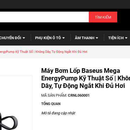
TÌM KIẾM
CHUYỂN ĐỔI
PHỤ KIỆN Ô TÔ
ÂM THANH
TIỆN ÍCH
gyPump Kỹ Thuật Số | Không Dây, Tự Động Ngắt Khi Đủ Hơi
Máy Bơm Lốp Baseus Mega
EnergyPump Kỹ Thuật Số | Khô
Dây, Tự Động Ngắt Khi Đủ Hơi
MÃ SẢN PHẨM:
CRNL060001
TỔNG QUAN
Mô tả đang cập nhật