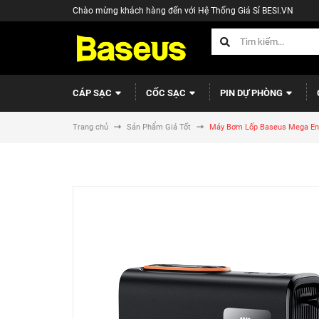
Chào mừng khách hàng đến với Hệ Thống Giá Sỉ BESI.VN
CÁP SẠC
CỐC SẠC
PIN DỰ PHÒNG
Trang chủ
Sản Phẩm Giá Tốt
Máy Bơm Lốp Baseus Mega Ener