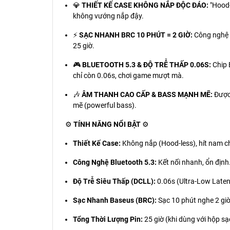
💎
THIẾT KẾ CASE KHÔNG NẮP ĐỘC ĐÁO:
"Hood-
không vướng nắp đậy.
⚡
SẠC NHANH BRC 10 PHÚT = 2 GIỜ:
Công nghệ B
25 giờ.
🎮
BLUETOOTH 5.3 & ĐỘ TRỄ THẤP 0.06S:
Chip 
chỉ còn 0.06s, chơi game mượt mà.
🎶
ÂM THANH CAO CẤP & BASS MẠNH MẼ:
Được 
mẽ (powerful bass).
⚙️
TÍNH NĂNG NỔI BẬT
⚙️
Thiết Kế Case:
Không nắp (Hood-less), hít nam 
Công Nghệ Bluetooth 5.3:
Kết nối nhanh, ổn định
Độ Trễ Siêu Thấp (DCLL):
0.06s (Ultra-Low Laten
Sạc Nhanh Baseus (BRC):
Sạc 10 phút nghe 2 giờ
Tổng Thời Lượng Pin:
25 giờ (khi dùng với hộp sạ