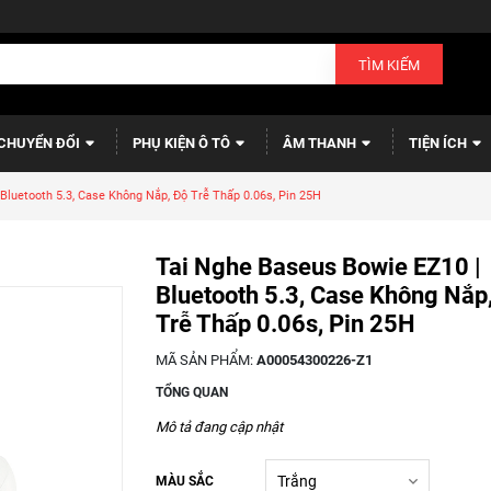
TÌM KIẾM
CHUYỂN ĐỔI
PHỤ KIỆN Ô TÔ
ÂM THANH
TIỆN ÍCH
Bluetooth 5.3, Case Không Nắp, Độ Trễ Thấp 0.06s, Pin 25H
Tai Nghe Baseus Bowie EZ10 |
Bluetooth 5.3, Case Không Nắp
Trễ Thấp 0.06s, Pin 25H
MÃ SẢN PHẨM:
A00054300226-Z1
TỔNG QUAN
Mô tả đang cập nhật
MÀU SẮC