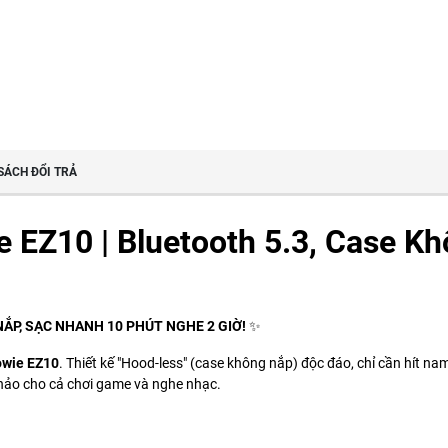
SÁCH ĐỔI TRẢ
 EZ10 | Bluetooth 5.3, Case K
ẮP, SẠC NHANH 10 PHÚT NGHE 2 GIỜ!
✨
owie EZ10
. Thiết kế "Hood-less" (case không nắp) độc đáo, chỉ cần hít nam
 hảo cho cả chơi game và nghe nhạc.