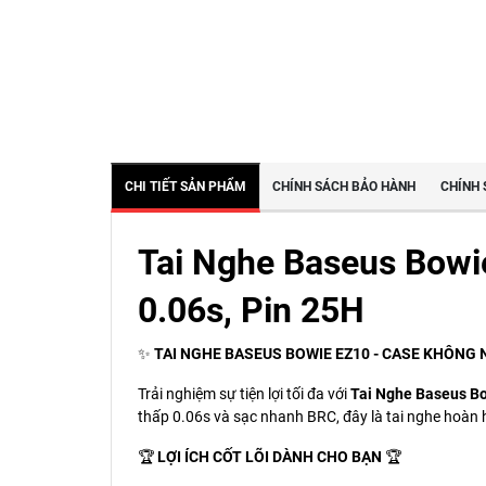
CHI TIẾT SẢN PHẨM
CHÍNH SÁCH BẢO HÀNH
CHÍNH 
Tai Nghe Baseus Bowie
0.06s, Pin 25H
✨
TAI NGHE BASEUS BOWIE EZ10 - CASE KHÔNG N
Trải nghiệm sự tiện lợi tối đa với
Tai Nghe Baseus B
thấp 0.06s và sạc nhanh BRC, đây là tai nghe hoàn
🏆
LỢI ÍCH CỐT LÕI DÀNH CHO BẠN
🏆