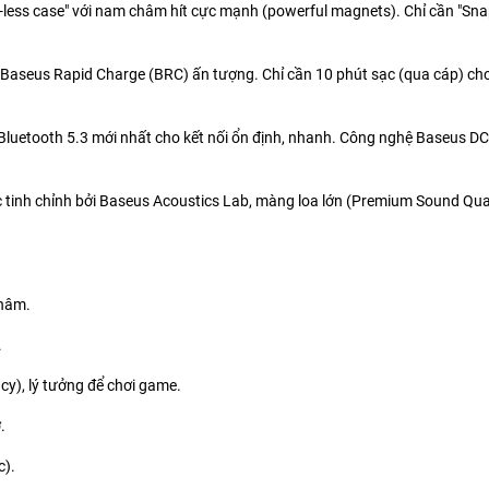
less case" với nam châm hít cực mạnh (powerful magnets). Chỉ cần "Snap" 
aseus Rapid Charge (BRC) ấn tượng. Chỉ cần 10 phút sạc (qua cáp) cho 
Bluetooth 5.3 mới nhất cho kết nối ổn định, nhanh. Công nghệ Baseus D
tinh chỉnh bởi Baseus Acoustics Lab, màng loa lớn (Premium Sound Qua
châm.
.
cy), lý tưởng để chơi game.
.
c).