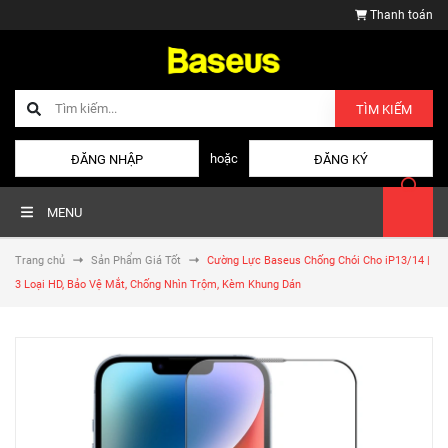
Thanh toán
TÌM KIẾM
hoặc
ĐĂNG NHẬP
ĐĂNG KÝ
MENU
Trang chủ
Sản Phẩm Giá Tốt
Cường Lực Baseus Chống Chói Cho iP13/14 |
3 Loại HD, Bảo Vệ Mắt, Chống Nhìn Trộm, Kèm Khung Dán