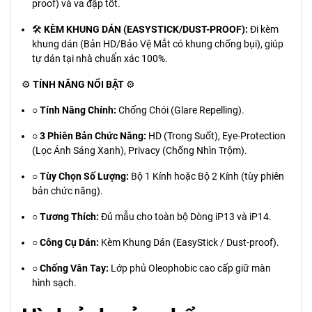
proof) và va đập tốt.
🛠️
KÈM KHUNG DÁN (EASYSTICK/DUST-PROOF):
Đi kèm
khung dán (Bản HD/Bảo Vệ Mắt có khung chống bụi), giúp
tự dán tại nhà chuẩn xác 100%.
⚙️
TÍNH NĂNG NỔI BẬT
⚙️
○
Tính Năng Chính:
Chống Chói (Glare Repelling).
○
3 Phiên Bản Chức Năng:
HD (Trong Suốt), Eye-Protection
(Lọc Ánh Sáng Xanh), Privacy (Chống Nhìn Trộm).
○
Tùy Chọn Số Lượng:
Bộ 1 Kính hoặc Bộ 2 Kính (tùy phiên
bản chức năng).
○
Tương Thích:
Đủ mẫu cho toàn bộ Dòng iP13 và iP14.
○
Công Cụ Dán:
Kèm Khung Dán (EasyStick / Dust-proof).
○
Chống Vân Tay:
Lớp phủ Oleophobic cao cấp giữ màn
hình sạch.