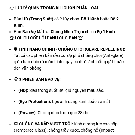
👉
LƯU Ý QUAN TRỌNG KHI CHỌN PHÂN LOẠI
Bản
HD (Trong Suốt)
có 2 tùy chọn:
Bộ 1 Kính
hoặc
Bộ 2
Kính
.
Bản
Bảo Vệ Mắt
và
Chống Nhìn Trộm
chỉ có
Bộ 1 Kính
.
🏆
LỢI ÍCH CỐT LÕI DÀNH CHO BẠN
🏆
🛡️
TÍNH NĂNG CHÍNH - CHỐNG CHÓI (GLARE REPELLING):
Tất cả các phiên bản đều có lớp phủ chống chói (Anti-glare),
giúp bạn nhìn rõ màn hình ngay cả dưới ánh nắng gắt hoặc
đèn văn phòng.
🕵️
3 PHIÊN BẢN BẢO VỆ:
(HD):
Siêu trong suốt 8K, giữ nguyên màu sắc.
(Eye-Protection):
Lọc ánh sáng xanh, bảo vệ mắt.
(Privacy):
Chống nhìn trộm góc 28 độ.
💥
CHỐNG VA ĐẬP VƯỢT TRỘI:
Kính cường lực cao cấp
(Tempered Glass), chống trầy xước, chống nổ (Impact-