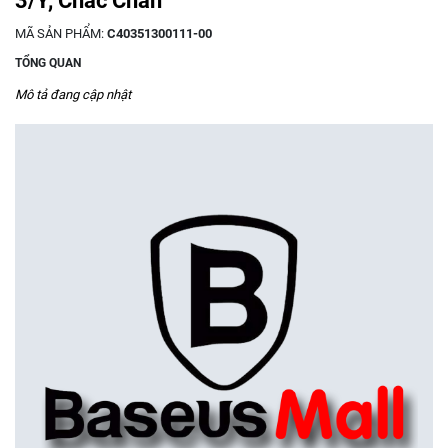
3/Y, Chắc Chắn
MÃ SẢN PHẨM:
C40351300111-00
TỔNG QUAN
Mô tả đang cập nhật