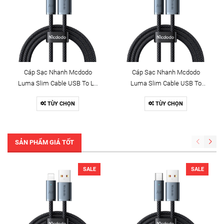
Cáp Sạc Nhanh Mcdodo
Cáp Sạc Nhanh Mcdodo
Luma Slim Cable USB To Ln
Luma Slim Cable USB To
3A | Dây Dù Siêu Bền, Có Đèn
Type-C 6A | Dây Dù Siêu Bền,
TÙY CHỌN
TÙY CHỌN
LED
Có Đèn LED
SẢN PHẨM GIÁ TỐT
SALE
SALE