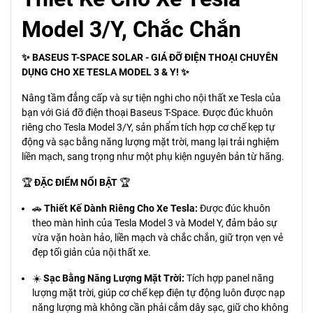
Model 3/Y, Chắc Chắn
✨ BASEUS T-SPACE SOLAR - GIÁ ĐỠ ĐIỆN THOẠI CHUYÊN
DỤNG CHO XE TESLA MODEL 3 & Y! ✨
Nâng tầm đẳng cấp và sự tiện nghi cho nội thất xe Tesla của
bạn với Giá đỡ điện thoại Baseus T-Space. Được đúc khuôn
riêng cho Tesla Model 3/Y, sản phẩm tích hợp cơ chế kẹp tự
động và sạc bằng năng lượng mặt trời, mang lại trải nghiệm
liền mạch, sang trọng như một phụ kiện nguyên bản từ hãng.
🏆
ĐẶC ĐIỂM NỔI BẬT
🏆
🚗
Thiết Kế Dành Riêng Cho Xe Tesla:
Được đúc khuôn
theo màn hình của Tesla Model 3 và Model Y, đảm bảo sự
vừa vặn hoàn hảo, liền mạch và chắc chắn, giữ trọn vẹn vẻ
đẹp tối giản của nội thất xe.
☀️
Sạc Bằng Năng Lượng Mặt Trời:
Tích hợp panel năng
lượng mặt trời, giúp cơ chế kẹp điện tự động luôn được nạp
năng lượng mà không cần phải cắm dây sạc, giữ cho không