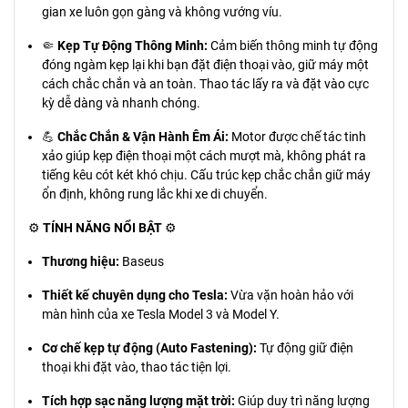
gian xe luôn gọn gàng và không vướng víu.
🤏
Kẹp Tự Động Thông Minh:
Cảm biến thông minh tự động
đóng ngàm kẹp lại khi bạn đặt điện thoại vào, giữ máy một
cách chắc chắn và an toàn. Thao tác lấy ra và đặt vào cực
kỳ dễ dàng và nhanh chóng.
💪
Chắc Chắn & Vận Hành Êm Ái:
Motor được chế tác tinh
xảo giúp kẹp điện thoại một cách mượt mà, không phát ra
tiếng kêu cót két khó chịu. Cấu trúc kẹp chắc chắn giữ máy
ổn định, không rung lắc khi xe di chuyển.
⚙️
TÍNH NĂNG NỔI BẬT
⚙️
Thương hiệu:
Baseus
Thiết kế chuyên dụng cho Tesla:
Vừa vặn hoàn hảo với
màn hình của xe Tesla Model 3 và Model Y.
Cơ chế kẹp tự động (Auto Fastening):
Tự động giữ điện
thoại khi đặt vào, thao tác tiện lợi.
Tích hợp sạc năng lượng mặt trời:
Giúp duy trì năng lượng