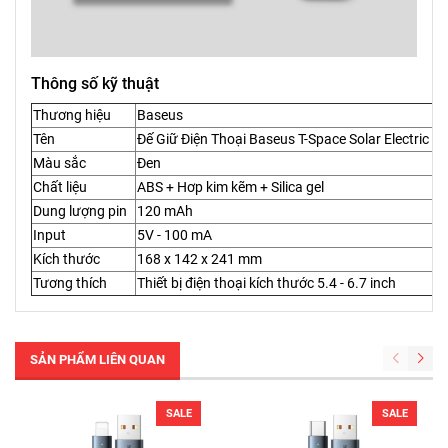
Thông số kỹ thuật
Thương hiệu
Baseus
Tên
Đế Giữ Điện Thoại Baseus T-Space Solar Electric C
Màu sắc
Đen
Chất liệu
ABS + Hơp kim kẽm + Silica gel
Dung lượng pin
120 mAh
Input
5V - 100 mA
Kích thước
168 x 142 x 241 mm
Tương thích
Thiết bị điện thoại kích thước 5.4 - 6.7 inch
SẢN PHẨM LIÊN QUAN
SALE
SALE