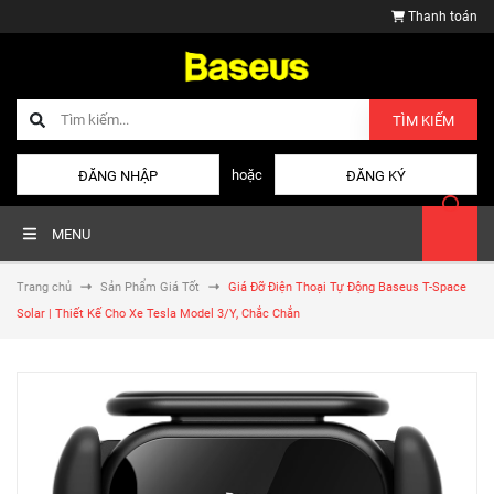
Thanh toán
TÌM KIẾM
hoặc
ĐĂNG NHẬP
ĐĂNG KÝ
MENU
Trang chủ
Sản Phẩm Giá Tốt
Giá Đỡ Điện Thoại Tự Động Baseus T-Space
Solar | Thiết Kế Cho Xe Tesla Model 3/Y, Chắc Chắn