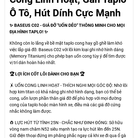
Ô Tô, Hút Dính Cực Mạnh
✨ BASEUS C02 - GIÁ ĐỠ "UỐN DẺO" THÔNG MINH CHO MỌI
ĐỊA HÌNH TAPLO! ✨
Không còn lo lắng về bề mặt taplo cong hay gồ ghề làm khó
việc lắp giá đỡ. Baseus C02 với lõi kim loại ghi nhớ hình dáng
(Memory Titanium) cho phép bạn uốn cong tùy ý để tìm được
vị trí dán hoàn hảo nhất.
🏆 LỢI ÍCH CỐT LÕI DÀNH CHO BẠN 🏆
🤸 UỐN CONG LINH HOẠT - THÍCH NGHI MỌI GÓC ĐỘ: Nhờ lõi
hợp kim titan có khả năng ghi nhớ hình dạng, bạn có thể bẻ
cong, uốn lượn phần thân giá đỡ để phù hợp với mọi đường
cong của taplo hoặc màn hình xe, điều mà các giá đỡ cứng
nhắc không làm được.
🧲 LỰC HÚT TỪ TÍNH 25N - CHẮC NHƯ ĐINH ĐÓNG: Sở hữu
vòng nam châm N52 siêu mạnh tạo ra lực hút lên đến 25N.
Giữ điện thoại đứng im phăng phắc ngay cả khi xe đi qua ổ gà