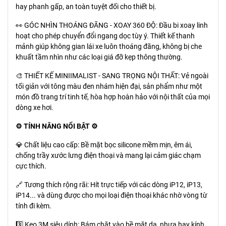
hay phanh gấp, an toàn tuyệt đối cho thiết bị.
👀 GÓC NHÌN THOÁNG ĐÃNG - XOAY 360 ĐỘ: Đầu bi xoay linh
hoạt cho phép chuyển đổi ngang dọc tùy ý. Thiết kế thanh
mảnh giúp không gian lái xe luôn thoáng đãng, không bị che
khuất tầm nhìn như các loại giá đỡ kẹp thông thường.
🎨 THIẾT KẾ MINIIMALIST - SANG TRỌNG NỘI THẤT: Vẻ ngoài
tối giản với tông màu đen nhám hiện đại, sản phẩm như một
món đồ trang trí tinh tế, hòa hợp hoàn hảo với nội thất của mọi
dòng xe hơi.
⚙️ TÍNH NĂNG NỔI BẬT ⚙️
💎 Chất liệu cao cấp: Bề mặt bọc silicone mềm mịn, êm ái,
chống trầy xước lưng điện thoại và mang lại cảm giác chạm
cực thích.
🔗 Tương thích rộng rãi: Hít trực tiếp với các dòng iP12, iP13,
iP14... và dùng được cho mọi loại điện thoại khác nhờ vòng từ
tính đi kèm.
3️⃣ Keo 3M siêu dính: Bám chặt vào bề mặt da, nhựa hay kính