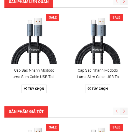
SẢN PHẨM LIÊN QUAN
SALE
SALE
Cáp Sạc Nhanh Mcdodo
Cáp Sạc Nhanh Mcdodo
Luma Slim Cable USB To Ln
Luma Slim Cable USB To
3A | Dây Dù Siêu Bền, Có Đèn
Type-C 6A | Dây Dù Siêu Bền,
TÙY CHỌN
TÙY CHỌN
LED
Có Đèn LED
SẢN PHẨM GIÁ TỐT
SALE
SALE