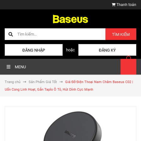
Thanh toán
TÌM KIẾM
hoặc
ĐĂNG NHẬP
ĐĂNG KÝ
MENU
Trang chủ
Sản Phẩm Giá Tốt
Giá Đỡ Điện Thoại Nam Châm Baseus C02 |
Uốn Cong Linh Hoạt, Gắn Taplo Ô Tô, Hút Dính Cực Mạnh