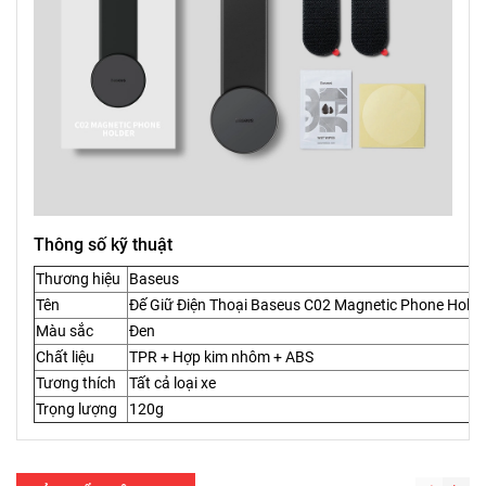
Thông số kỹ thuật
Thương hiệu
Baseus
Tên
Đế Giữ Điện Thoại Baseus C02 Magnetic Phone Holder
Màu sắc
Đen
Chất liệu
TPR + Hợp kim nhôm + ABS
Tương thích
Tất cả loại xe
Trọng lượng
120g