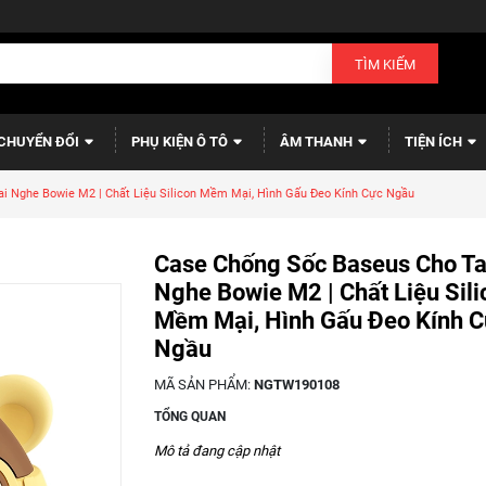
TÌM KIẾM
CHUYỂN ĐỔI
PHỤ KIỆN Ô TÔ
ÂM THANH
TIỆN ÍCH
i Nghe Bowie M2 | Chất Liệu Silicon Mềm Mại, Hình Gấu Đeo Kính Cực Ngầu
Case Chống Sốc Baseus Cho Ta
Nghe Bowie M2 | Chất Liệu Sili
Mềm Mại, Hình Gấu Đeo Kính C
Ngầu
MÃ SẢN PHẨM:
NGTW190108
TỔNG QUAN
Mô tả đang cập nhật