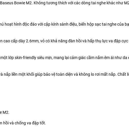
e Baseus Bowie M2. Không tương thích với các dòng tai nghe khác như M2
ú hoạt hình độc đáo với cặp kính sành điệu, biến hộp sạc tai nghe của b
on cao cấp dày 2.6mm, vỏ có khả năng đàn hồi và hấp thụ lực va đập cực 
 lớp skin-friendly siêu mịn, mang lại cảm giác cầm nắm êm ái như da e
và nắp liền một khối giúp bảo vệ toàn diện và không lo rơi mất nắp. Chất 
ie M2.
n hồi và chống va đập tốt.