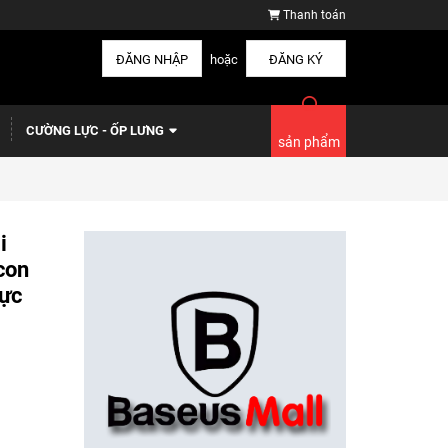
Thanh toán
ĐĂNG NHẬP
hoặc
ĐĂNG KÝ
CƯỜNG LỰC - ỐP LƯNG
sản phẩm
i
con
ực