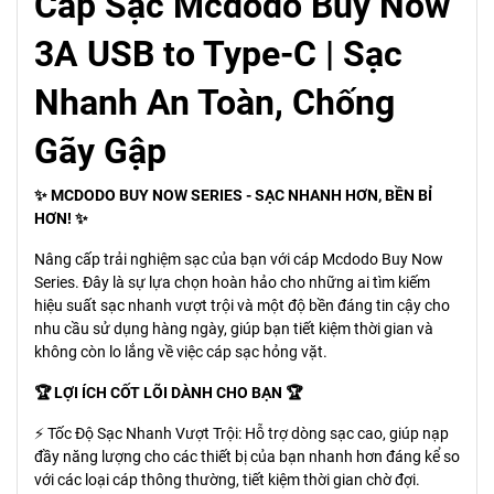
Cáp Sạc Mcdodo Buy Now
3A USB to Type-C | Sạc
Nhanh An Toàn, Chống
Gãy Gập
✨ MCDODO BUY NOW SERIES - SẠC NHANH HƠN, BỀN BỈ
HƠN! ✨
Nâng cấp trải nghiệm sạc của bạn với cáp Mcdodo Buy Now
Series. Đây là sự lựa chọn hoàn hảo cho những ai tìm kiếm
hiệu suất sạc nhanh vượt trội và một độ bền đáng tin cậy cho
nhu cầu sử dụng hàng ngày, giúp bạn tiết kiệm thời gian và
không còn lo lắng về việc cáp sạc hỏng vặt.
🏆 LỢI ÍCH CỐT LÕI DÀNH CHO BẠN 🏆
⚡️ Tốc Độ Sạc Nhanh Vượt Trội: Hỗ trợ dòng sạc cao, giúp nạp
đầy năng lượng cho các thiết bị của bạn nhanh hơn đáng kể so
với các loại cáp thông thường, tiết kiệm thời gian chờ đợi.