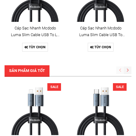
Cáp Sạc Nhanh Mcdodo
Cáp Sạc Nhanh Mcdodo
Luma Slim Cable USB To Ln
Luma Slim Cable USB To
3A | Dây Dù Siêu Bền, Có Đèn
Type-C 6A | Dây Dù Siêu Bền,
TÙY CHỌN
TÙY CHỌN
LED
Có Đèn LED
SẢN PHẨM GIÁ TỐT
SALE
SALE