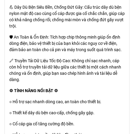
💪 Dây Dù Bện Siêu Bền, Chống Đứt Gãy: Cấu trúc dây dù bện
nylon mật độ cao cùng cổ cáp được gia cố chắc chắn, giúp cáp
có khả năng chống rối, chống mài mòn và chống đứt gãy vượt
trội.
🛡️ An Toàn & Ổn Định: Tích hợp chip thông minh giúp ổn định
dòng điện, bảo vệ thiết bị của bạn khỏi các nguy cơ về điện,
đảm bảo an toàn cho cả pin và máy trong suốt quá trình sạc.
🔗 Truyền Tải Dữ Liệu Tốc Độ Cao: Không chỉ sạc nhanh, cáp
còn hỗ trợ truyền tải dữ liệu giữa các thiết bị một cách nhanh
chóng và ổn định, giúp bạn sao chép hình ảnh và tài liệu dễ
dàng.
⚙️ TÍNH NĂNG NỔI BẬT ⚙️
○ Hỗ trợ sạc nhanh dòng cao, an toàn cho thiết bị.
○ Thiết kế dây dù bện cao-cấp, chống gãy gập.
○ Cổ cáp gia cố tăng cường độ bền.