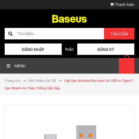
Thanh toán
TÌM KIẾM
hoặc
ĐĂNG NHẬP
ĐĂNG KÝ
MENU
Trang chủ
Sản Phẩm Giá Tốt
Cáp Sạc Mcdodo Buy Now 3A USB to Type-C |
Sạc Nhanh An Toàn, Chống Gãy Gập