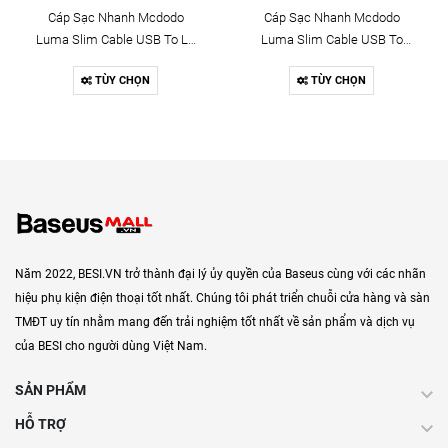
Cáp Sạc Nhanh Mcdodo
Cáp Sạc Nhanh Mcdodo
Luma Slim Cable USB To Ln
Luma Slim Cable USB To
3A | Dây Dù Siêu Bền, Có Đèn
Type-C 6A | Dây Dù Siêu Bền,
TÙY CHỌN
TÙY CHỌN
LED
Có Đèn LED
Năm 2022, BESI.VN trở thành đại lý ủy quyền của Baseus cùng với các nhãn
hiệu phụ kiện điện thoại tốt nhất. Chúng tôi phát triển chuỗi cửa hàng và sàn
TMĐT uy tín nhằm mang đến trải nghiệm tốt nhất về sản phẩm và dịch vụ
của BESI cho người dùng Việt Nam.
SẢN PHẨM
HỖ TRỢ