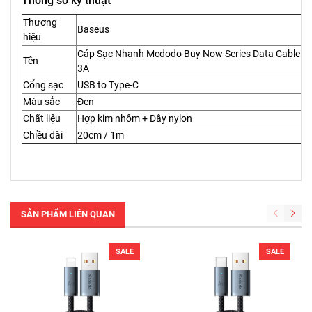
Thông số kỹ thuật
Thương
Baseus
hiệu
Cáp Sạc Nhanh Mcdodo Buy Now Series Data Cable US
Tên
3A
Cổng sạc
USB to Type-C
Màu sắc
Đen
Chất liệu
Hợp kim nhôm + Dây nylon
Chiều dài
20cm / 1m
SẢN PHẨM LIÊN QUAN
SALE
SALE