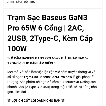
CHÍNH SÁCH ĐỔI TRẢ
Trạm Sạc Baseus GaN3
Pro 65W 6 Cổng | 2AC,
2USB, 2Type-C, Kèm Cáp
100W
✨
Ổ CẮM BASEUS GAN3 PRO 65W - GIẢI PHÁP SẠC 6-
TRONG-1 CHO BÀN LÀM VIỆC!
✨
Mệt mỏi với bàn làm việc lộn xộn vì ổ cắm truyền thống và vô
số củ sạc?
Trạm Sạc Baseus GaN3 Pro 65W
là giải pháp tối
thượng. Sản phẩm kết hợp 2 ổ cắm AC 2500W và 4 cổng sạc
nhanh GaN (2 Type-C, 2 USB) trong một thiết kế trụ đứng nhỏ
gọn, hiện đại.
🏆
LỢI ÍCH CỐT LÕI DÀNH CHO BẠN
🏆