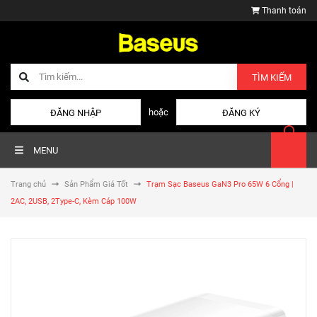
Thanh toán
TÌM KIẾM
hoặc
ĐĂNG NHẬP
ĐĂNG KÝ
MENU
Trang chủ
Sản Phẩm Giá Tốt
Trạm Sạc Baseus GaN3 Pro 65W 6 Cổng |
2AC, 2USB, 2Type-C, Kèm Cáp 100W