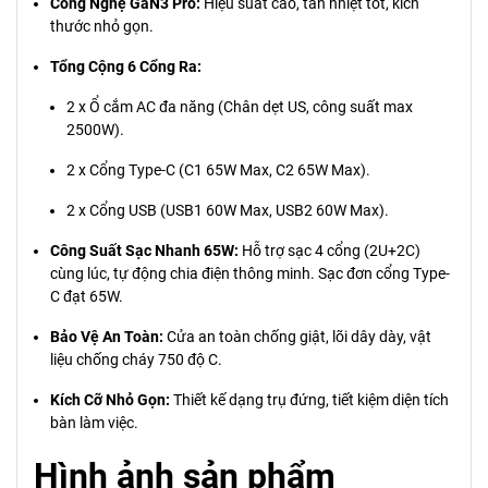
Công Nghệ GaN3 Pro:
Hiệu suất cao, tản nhiệt tốt, kích
thước nhỏ gọn.
Tổng Cộng 6 Cổng Ra:
2 x Ổ cắm AC đa năng (Chân dẹt US, công suất max
2500W).
2 x Cổng Type-C (C1 65W Max, C2 65W Max).
2 x Cổng USB (USB1 60W Max, USB2 60W Max).
Công Suất Sạc Nhanh 65W:
Hỗ trợ sạc 4 cổng (2U+2C)
cùng lúc, tự động chia điện thông minh. Sạc đơn cổng Type-
C đạt 65W.
Bảo Vệ An Toàn:
Cửa an toàn chống giật, lõi dây dày, vật
liệu chống cháy 750 độ C.
Kích Cỡ Nhỏ Gọn:
Thiết kế dạng trụ đứng, tiết kiệm diện tích
bàn làm việc.
Hình ảnh sản phẩm