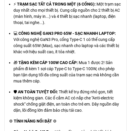
⚡
TRẠM SẠC TẤT CẢ TRONG MỘT (6 CỔNG):
Một trạm sạc
duy nhất cho mọi thiết bị. Cung cấp nguồn cho 2 thiết bị AC
(màn hình, máy in...) và 4 thiết bị sạc nhanh (laptop, điện
thoại, tai nghe...).
💻
CÔNG NGHỆ GAN3 PRO 65W - SẠC NHANH LAPTOP:
Với công nghệ GaN3 Pro, cổng Type-C 1 có thể cung cấp
công suất 65W (Max), sạc nhanh cho laptop và các thiết bị
khác với hiệu suất cao, ít tỏa nhiệt.
🎁
TẶNG KÈM CÁP 100W CAO CẤP:
Mua 1 được 2! Sản
phẩm đi kèm 1 sợi cáp Type-C to Type-C 100W, cho phép
bạn tận dụng tối đa công suất của trạm sạc mà không cần
mua thêm cáp.
🛡️
AN TOÀN TUYỆT ĐỐI:
Thiết kế trụ đứng nhỏ gọn, tiết
kiệm không gian. Các ổ cắm AC có nắp che "Anti-electric
shock" chống giật điện, an toàn cho trẻ em. Dây nguồn dày
dặn, lõi đồng lớn đảm bảo chịu tải cao.
⚙️
TÍNH NĂNG NỔI BẬT
⚙️