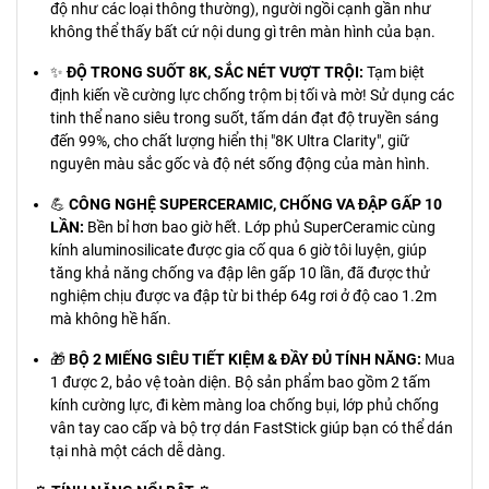
độ như các loại thông thường), người ngồi cạnh gần như
không thể thấy bất cứ nội dung gì trên màn hình của bạn.
✨
ĐỘ TRONG SUỐT 8K, SẮC NÉT VƯỢT TRỘI:
Tạm biệt
định kiến về cường lực chống trộm bị tối và mờ! Sử dụng các
tinh thể nano siêu trong suốt, tấm dán đạt độ truyền sáng
đến 99%, cho chất lượng hiển thị "8K Ultra Clarity", giữ
nguyên màu sắc gốc và độ nét sống động của màn hình.
💪
CÔNG NGHỆ SUPERCERAMIC, CHỐNG VA ĐẬP GẤP 10
LẦN:
Bền bỉ hơn bao giờ hết. Lớp phủ SuperCeramic cùng
kính aluminosilicate được gia cố qua 6 giờ tôi luyện, giúp
tăng khả năng chống va đập lên gấp 10 lần, đã được thử
nghiệm chịu được va đập từ bi thép 64g rơi ở độ cao 1.2m
mà không hề hấn.
🎁
BỘ 2 MIẾNG SIÊU TIẾT KIỆM & ĐẦY ĐỦ TÍNH NĂNG:
Mua
1 được 2, bảo vệ toàn diện. Bộ sản phẩm bao gồm 2 tấm
kính cường lực, đi kèm màng loa chống bụi, lớp phủ chống
vân tay cao cấp và bộ trợ dán FastStick giúp bạn có thể dán
tại nhà một cách dễ dàng.