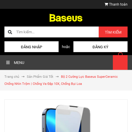
Thanh toán
TÌM KIẾM
hoặc
ĐĂNG NHẬP
ĐĂNG KÝ
MENU
Trang chủ
Sản Phẩm Giá Tốt
Bộ 2 Cường Lực Baseus SuperCeramic
Chống Nhìn Trộm | Chống Va Đập 10X, Chống Bụi Loa