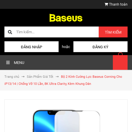
Thanh toán
TÌM KIẾM
hoặc
ĐĂNG NHẬP
ĐĂNG KÝ
MENU
Trang chủ
Sản Phẩm Giá Tốt
Bộ 2 Kính Cường Lực Baseus Corning Cho
iP13/14 | Chống Vỡ 10 Lần, 8K Ultra Clarity, Kèm Khung Dán