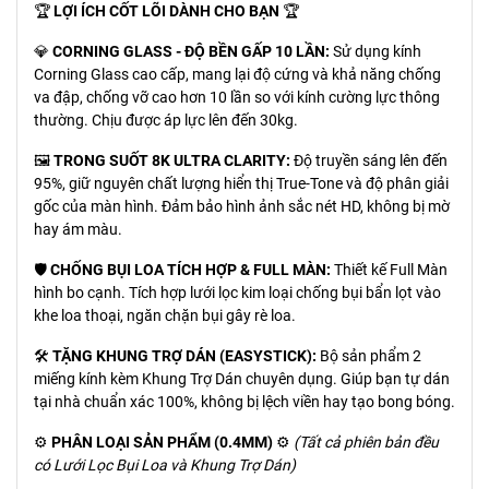
🏆
LỢI ÍCH CỐT LÕI DÀNH CHO BẠN
🏆
💎
CORNING GLASS - ĐỘ BỀN GẤP 10 LẦN:
Sử dụng kính
Corning Glass cao cấp, mang lại độ cứng và khả năng chống
va đập, chống vỡ cao hơn 10 lần so với kính cường lực thông
thường. Chịu được áp lực lên đến 30kg.
🖼️
TRONG SUỐT 8K ULTRA CLARITY:
Độ truyền sáng lên đến
95%, giữ nguyên chất lượng hiển thị True-Tone và độ phân giải
gốc của màn hình. Đảm bảo hình ảnh sắc nét HD, không bị mờ
hay ám màu.
🛡️
CHỐNG BỤI LOA TÍCH HỢP & FULL MÀN:
Thiết kế Full Màn
hình bo cạnh. Tích hợp lưới lọc kim loại chống bụi bẩn lọt vào
khe loa thoại, ngăn chặn bụi gây rè loa.
🛠️
TẶNG KHUNG TRỢ DÁN (EASYSTICK):
Bộ sản phẩm 2
miếng kính kèm Khung Trợ Dán chuyên dụng. Giúp bạn tự dán
tại nhà chuẩn xác 100%, không bị lệch viền hay tạo bong bóng.
⚙️
PHÂN LOẠI SẢN PHẨM (0.4MM)
⚙️
(Tất cả phiên bản đều
có Lưới Lọc Bụi Loa và Khung Trợ Dán)