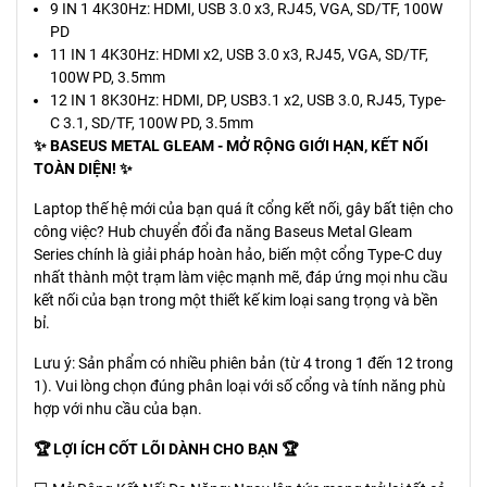
9 IN 1 4K30Hz: HDMI, USB 3.0 x3, RJ45, VGA, SD/TF, 100W
PD
11 IN 1 4K30Hz: HDMI x2, USB 3.0 x3, RJ45, VGA, SD/TF,
100W PD, 3.5mm
12 IN 1 8K30Hz: HDMI, DP, USB3.1 x2, USB 3.0, RJ45, Type-
C 3.1, SD/TF, 100W PD, 3.5mm
✨ BASEUS METAL GLEAM - MỞ RỘNG GIỚI HẠN, KẾT NỐI
TOÀN DIỆN! ✨
Laptop thế hệ mới của bạn quá ít cổng kết nối, gây bất tiện cho
công việc? Hub chuyển đổi đa năng Baseus Metal Gleam
Series chính là giải pháp hoàn hảo, biến một cổng Type-C duy
nhất thành một trạm làm việc mạnh mẽ, đáp ứng mọi nhu cầu
kết nối của bạn trong một thiết kế kim loại sang trọng và bền
bỉ.
Lưu ý: Sản phẩm có nhiều phiên bản (từ 4 trong 1 đến 12 trong
1). Vui lòng chọn đúng phân loại với số cổng và tính năng phù
hợp với nhu cầu của bạn.
🏆 LỢI ÍCH CỐT LÕI DÀNH CHO BẠN 🏆