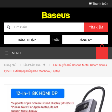
Thanh toán
TÌM KIẾM
hoặc
ĐĂNG NHẬP
ĐĂNG KÝ
MENU
Trang chủ
Sản Phẩm Giá Tốt
Hub Chuyển Đổi Baseus Metal Gleam Series
Type-C | Mở Rộng Cổng Cho Macbook, Laptop