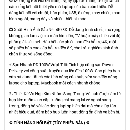
💻 Mở Rộng Kết Nối Đa Năng: Ngay lập tức mang trở lại tất cả
các cổng kết nối thiết yếu mà laptop của bạn còn thiếu. Dễ
dàng kết nối với chuột, bàn phím, USB, ổ cứng, máy chiếu, màn
hình ngoài, mạng dây và nhiều thiết bị khác.
📺 Xuất Hình Ảnh Sắc Nét 4K/8K: Dễ dàng trình chiếu, mở rộng
không gian làm việc ra màn hình lớn, TV hoặc máy chiếu với độ
phân giải siêu nét. Hầu hết các phiên bản đều hỗ trợ 4K, một
số phiên bản cao cấp hỗ trợ đến 8K, cho trải nghiệm hình ảnh
chân thực và sống động.
⚡️ Sạc Nhanh PD 100W Vượt Trội: Tích hợp cổng sạc Power
Delivery với công suất truyền qua lên đến 100W. Cho phép bạn
vừa sử dụng tất cả các tính năng của hub, vừa sạc đầy năng
lượng cho laptop, Macbook một cách nhanh chóng.
🦾 Thiết Kế Vỏ Hợp Kim Nhôm Sang Trọng: Vỏ hub được làm từ
hợp kim nhôm cao cấp, không chỉ mang lại vẻ ngoài sang
trọng, đồng bộ với các dòng laptop hiện đại mà còn giúp tản
nhiệt hiệu quả, đảm bảo hub luôn hoạt động ổn định và bền bỉ.
⚙️ TÍNH NĂNG NỔI BẬT (TÙY PHIÊN BẢN) ⚙️