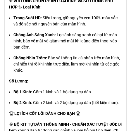
✨ VUI LÒNG CHỌN PHÂN LOẠI KÍNH VÀ SỐ LƯỢNG PHÙ
HỢP ✨
Loại Kính:
Trong Suốt HD:
Siêu trong, giữ nguyên vẹn 100% màu sắc
và độ sắc nét nguyên bản của màn hình.
Chống Ánh Sáng Xanh:
Lọc ánh sáng xanh có hại từ màn
hình, bảo vệ mắt và giảm mỏi mắt khi dùng điện thoại vào
ban đêm.
Chống Nhìn Trộm:
Bảo vệ thông tin cá nhân trên màn hình,
chỉ hiển thị rõ khi nhìn trực diện, làm mờ khi nhìn từ các góc
khác.
Số Lượng:
Bộ 1 Kính:
Gồm 1 kính và 1 bộ dụng cụ dán.
Bộ 2 Kính:
Gồm 2 kính và 2 bộ dụng cụ dán (tiết kiệm hơn).
🏆
LỢI ÍCH CỐT LÕI DÀNH CHO BẠN
🏆
🎯
BỘ KIT TỰ DÁN THÔNG MINH - CHUẨN XÁC TUYỆT ĐỐI:
Đi
kèm khung dán tự động căn chỉnh và loại bỏ bụi tĩnh điện. Chỉ