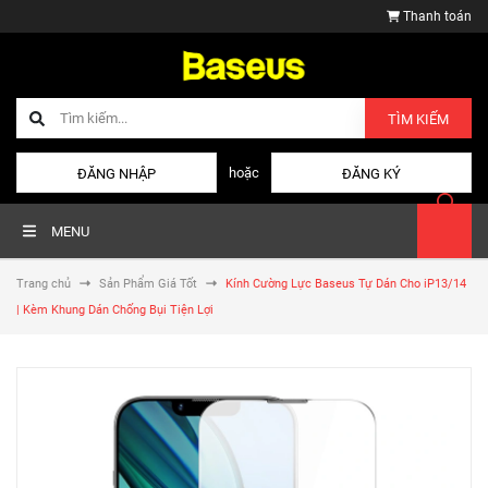
Thanh toán
TÌM KIẾM
hoặc
ĐĂNG NHẬP
ĐĂNG KÝ
MENU
Trang chủ
Sản Phẩm Giá Tốt
Kính Cường Lực Baseus Tự Dán Cho iP13/14
| Kèm Khung Dán Chống Bụi Tiện Lợi