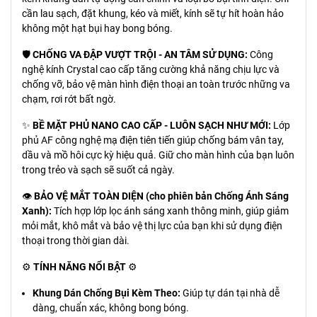
cần lau sạch, đặt khung, kéo và miết, kính sẽ tự hít hoàn hảo
không một hạt bụi hay bong bóng.
🛡️
CHỐNG VA ĐẬP VƯỢT TRỘI - AN TÂM SỬ DỤNG:
Công
nghệ kính Crystal cao cấp tăng cường khả năng chịu lực và
chống vỡ, bảo vệ màn hình điện thoại an toàn trước những va
chạm, rơi rớt bất ngờ.
✨
BỀ MẶT PHỦ NANO CAO CẤP - LUÔN SẠCH NHƯ MỚI:
Lớp
phủ AF công nghệ mạ điện tiên tiến giúp chống bám vân tay,
dầu và mồ hôi cực kỳ hiệu quả. Giữ cho màn hình của bạn luôn
trong trẻo và sạch sẽ suốt cả ngày.
👁️
BẢO VỆ MẮT TOÀN DIỆN (cho phiên bản Chống Ánh Sáng
Xanh):
Tích hợp lớp lọc ánh sáng xanh thông minh, giúp giảm
mỏi mắt, khô mắt và bảo vệ thị lực của bạn khi sử dụng điện
thoại trong thời gian dài.
⚙️
TÍNH NĂNG NỔI BẬT
⚙️
Khung Dán Chống Bụi Kèm Theo:
Giúp tự dán tại nhà dễ
dàng, chuẩn xác, không bong bóng.