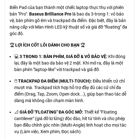
Biến Pad của bạn thành một chiếc laptop thực thụ với phiên
bản "Pro".
Baseus Brilliance Pro
là bao da 3-trong-1: vỏ bảo
vệ, bàn phím gõ êm và trackpad đa điểm. Đặc biệt, đây là bản
nâng cấp với Màn Hình LED kỹ thuật số và giá đỡ "floating" đa
góc độ.
🏆
LỢI ÍCH CỐT LÕI DÀNH CHO BẠN
🏆
💻
3 TRONG 1: BÀN PHÍM, GIÁ ĐỠ & VỎ BẢO VỆ:
Khi đóng
lại, đây là một bao da bảo vệ 2 mặt. Khi mở ra, đây là một
bàn phím "laptop-like" với trackpad và giá đỡ.
🖱️
TRACKPAD ĐA ĐIỂM (MULTI-TOUCH):
Điều khiển cử chỉ
mượt mà. Trackpad tích hợp hỗ trợ đầy đủ các cử chỉ đa
điểm (Drag, Tap, Zoom, Open dock...), giúp bạn thao tác dễ
dàng mà không cần chạm màn hình.
📐
GIÁ ĐỠ "FLOATING" ĐA GÓC MỞ:
Thiết kế "Floating
cantilever" (giá đỡ lơ lửng) độc đáo, hít từ tính và cho phép
bạn điều chỉnh góc nhìn (Multi-Angle) linh hoạt cho mọi tác
vụ (Làm việc, Xem phim, Đọc sách).