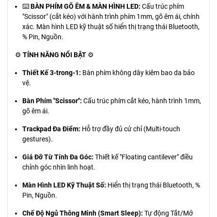
⌨️
BÀN PHÍM GÕ ÊM & MÀN HÌNH LED:
Cấu trúc phím
"Scissor" (cắt kéo) với hành trình phím 1mm, gõ êm ái, chính
xác. Màn hình LED kỹ thuật số hiển thị trạng thái Bluetooth,
% Pin, Nguồn.
⚙️
TÍNH NĂNG NỔI BẬT
⚙️
Thiết Kế 3-trong-1:
Bàn phím không dây kiêm bao da bảo
vệ.
Bàn Phím "Scissor":
Cấu trúc phím cắt kéo, hành trình 1mm,
gõ êm ái.
Trackpad Đa Điểm:
Hỗ trợ đầy đủ cử chỉ (Multi-touch
gestures).
Giá Đỡ Từ Tính Đa Góc:
Thiết kế "Floating cantilever" điều
chỉnh góc nhìn linh hoạt.
Màn Hình LED Kỹ Thuật Số:
Hiển thị trạng thái Bluetooth, %
Pin, Nguồn.
Chế Độ Ngủ Thông Minh (Smart Sleep):
Tự động Tắt/Mở