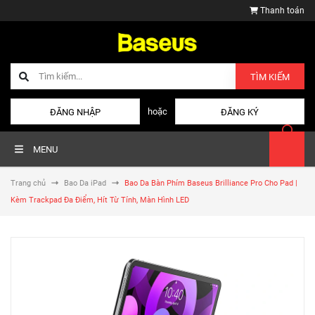
Thanh toán
TÌM KIẾM
hoặc
ĐĂNG NHẬP
ĐĂNG KÝ
MENU
Trang chủ
Bao Da iPad
Bao Da Bàn Phím Baseus Brilliance Pro Cho Pad |
Kèm Trackpad Đa Điểm, Hít Từ Tính, Màn Hình LED